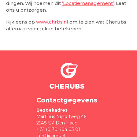
dingen. Wij noemen dit
‘Locatiemanagement’
. Laat
ons u ontzorgen.
Kijk eens op
www.chrbs.nl
om te zien wat Cherubs
allemaal voor u kan betekenen.
Contactgegevens
Bezoekadres
Martinus Nijhoffweg 46
2548 EP Den Haag
+ 31 (0)70 404 03 01
info@chrbs.nl