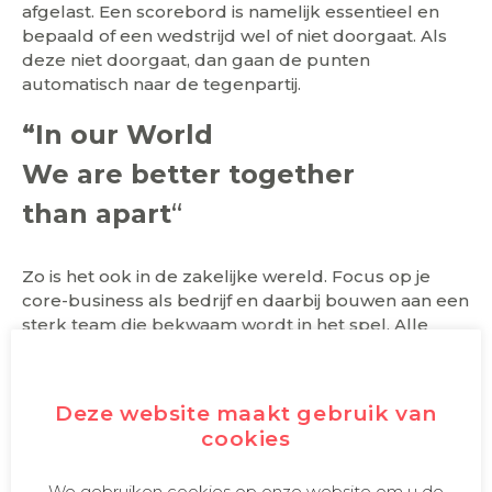
afgelast. Een scorebord is namelijk essentieel en
bepaald of een wedstrijd wel of niet doorgaat. Als
deze niet doorgaat, dan gaan de punten
automatisch naar de tegenpartij.
“In our World
We are better together
than apart
“
Zo is het ook in de zakelijke wereld. Focus op je
core-business als bedrijf en daarbij bouwen aan een
sterk team die bekwaam wordt in het spel. Alle
zaken die hierom heen van belang zijn, moeten
gefaciliteerd zijn en draaien stationair, zoals
huisvesting, onderhoud, frontdesk, beveiliging, ICT.
Deze website maakt gebruik van
Daar bouw je als bedrijf op.
cookies
We gebruiken cookies op onze website om u de