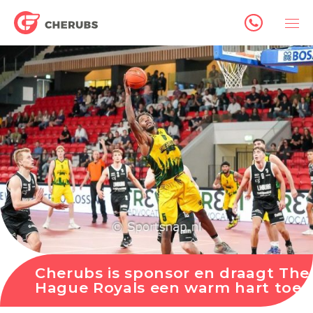
Cherubs is sponsor en draagt The
Hague Royals een warm hart toe.