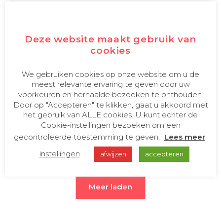
De schoonmaak in een kantoor- en
werkomgeving (inclusief tips)
Deze website maakt gebruik van
cookies
Wie kunnen we langer missen? De directeur of
de schoonmaker? Het belang van goede
We gebruiken cookies op onze website om u de
schoonmaak in een kantoor- en werkomgeving.
meest relevante ervaring te geven door uw
Schoonmaken is voor de meesten onder ons
voorkeuren en herhaalde bezoeken te onthouden.
geen…
Door op "Accepteren" te klikken, gaat u akkoord met
het gebruik van ALLE cookies. U kunt echter de
Lees de volledige blog
Cookie-instellingen bezoeken om een
gecontroleerde toestemming te geven.
Lees meer
instellingen
afwijzen
accepteren
Meer laden