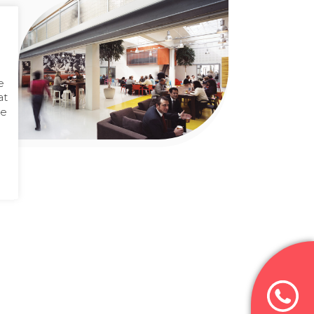
e
at
de