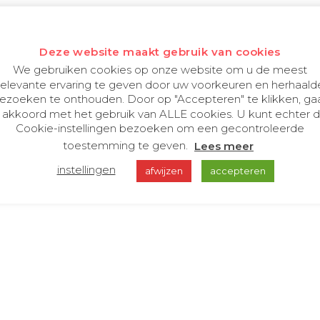
bij bedrijfsverzamelgebouw de
Deze website maakt gebruik van cookies
ede sfeer. Cherubs zorgt voor zo’n sfeer via de
We gebruiken cookies op onze website om u de meest
relevante ervaring te geven door uw voorkeuren en herhaald
o Fabriek, voor huurders en bezoekers.
ezoeken te onthouden. Door op "Accepteren" te klikken, ga
 akkoord met het gebruik van ALLE cookies. U kunt echter 
Cookie-instellingen bezoeken om een gecontroleerde
toestemming te geven.
Lees meer
instellingen
afwijzen
accepteren