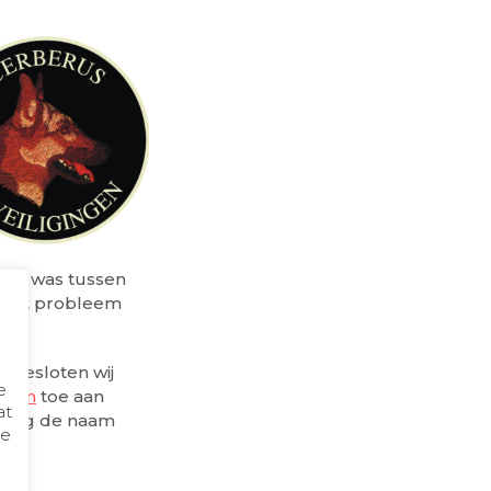
zig was tussen
s. Dit probleem
 besloten wij
e
emen
toe aan
at
 kreeg de naam
de