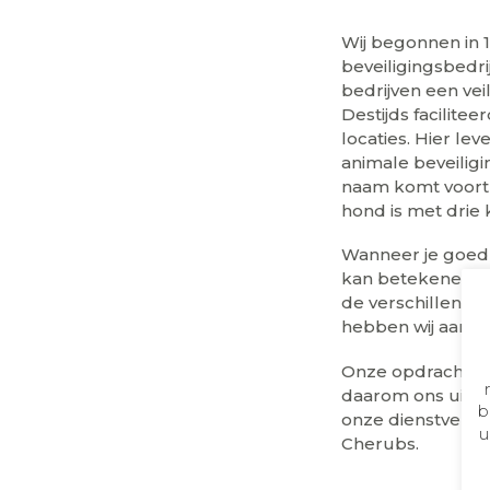
Wij begonnen in 
beveiligingsbedri
bedrijven een vei
Destijds facilitee
locaties. Hier le
animale beveiligi
naam komt voort 
hond is met drie
Wanneer je goed w
kan betekenen vo
de verschillende 
hebben wij aange
Onze opdrachtgev
daarom ons uit t
b
onze dienstverle
u
Cherubs.