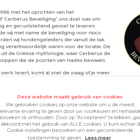
1996 met het oprichten van het
jf ‘Cerberus Beveiliging’, ons doel was om
lig en geruststellend gevoel te leveren.
rde wij met name de beveiliging voor risico
verden wij hondengeleiders die vanuit de tak
ng verantwoordelijk waren voor de locatie. De
uit de Griekse mythologie, waar Cerberus de
 koppen die de poorten van Hades bewaakt.
erk levert, komt al snel de vraag of je meer
or de opdrachtgever. Wij merkten dat er veel ruis aanwe
facilitaire diensten die een bedrijfsverzamelgebouw rijk i
pakt.
Deze website maakt gebruik van cookies
We gebruiken cookies op onze website om u de meest
ers hadden een behoefte die wij konden invullen. In 2014
relevante ervaring te geven door uw voorkeuren en herhaald
e breiden; we voegde
gastvrijheid
,
installaties
en
sluitsyst
ezoeken te onthouden. Door op "Accepteren" te klikken, ga
ning. Deze nieuwe manier van facilitaire dienstverlening
 akkoord met het gebruik van ALLE cookies. U kunt echter 
Cookie-instellingen bezoeken om een gecontroleerde
toestemming te geven.
Lees meer